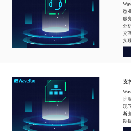
W
悉
服
分
交
实
支
W
护
现
断
期