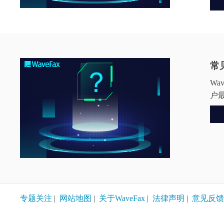
常
W
户最
专题关注
|
网站地图
|
关于WaveFax
|
法律声明
|
意见反馈