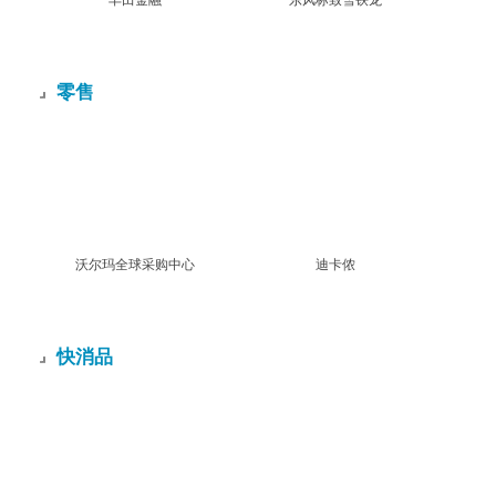
丰田金融
东风标致雪铁龙
零售
沃尔玛全球采购中心
迪卡侬
快消品